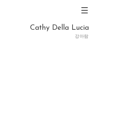
Cathy Della Lucia
​강아람