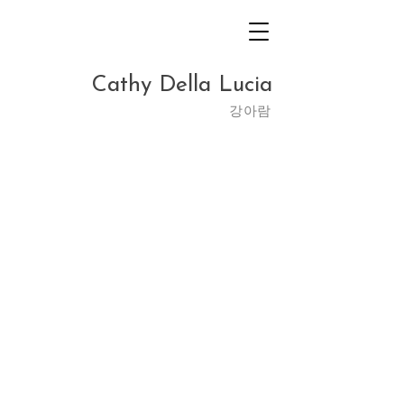
Cathy Della Lucia
​강아람