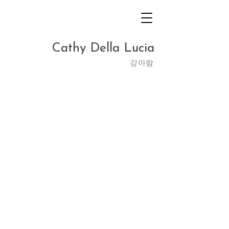
Cathy Della Lucia
​강아람